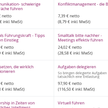
unikation- schwierige
Konfliktmanagement - die B
räche führen
€
netto
7,39
€
netto
€ inkl. MwSt)
(
8,79
€ inkl. MwSt)
ls Führungskraft - Tipps
Smalltalk bitte nachher -
en Einstieg
Meetings effektiv führen
€
netto
24,02
€
netto
9
€ inkl. MwSt)
(
28,58
€ inkl. MwSt)
 setzen, die wirklich
Aufgaben delegieren
ionieren
So bringen delegierte Aufgaben
tatsächlich eine Entlastung
€
netto
97,90
€
netto
8
€ inkl. MwSt)
(
116,50
€ inkl. MwSt)
rship in Zeiten von
Virtuell führen
licher Intelligenz