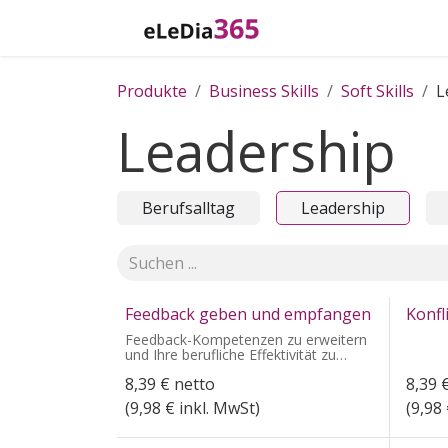
Zum Inhalt springen
Home
Katalog
Produkte
Business Skills
Soft Skills
L
Leadership
Berufsalltag
Leadership
Feedback geben und empfangen
Konfl
Feedback-Kompetenzen zu erweitern
und Ihre berufliche Effektivität zu
steigern
8,39
€
netto
8,39
(
9,98
€ inkl. MwSt)
(
9,98