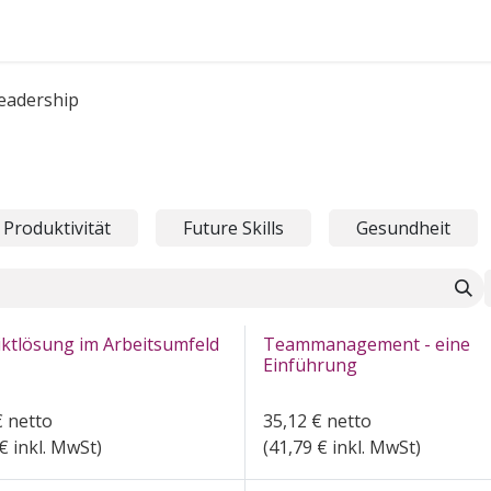
FAQ's
eadership
Produktivität
Future Skills
Gesundheit
iktlösung im Arbeitsumfeld
Teammanagement - eine
Einführung
€
netto
35,12
€
netto
€ inkl. MwSt)
(
41,79
€ inkl. MwSt)