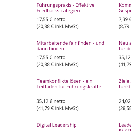
Führungspraxis - Effektive
Komm
Feedbackstrategien
Gesp
17,55
€
netto
7,39
(
20,88
€ inkl. MwSt)
(
8,79
Mitarbeitende fair finden - und
Neu a
dann binden
für d
17,55
€
netto
35,12
(
20,88
€ inkl. MwSt)
(
41,7
Teamkonflikte lösen - ein
Ziele
Leitfaden für Führungskräfte
funkt
35,12
€
netto
24,02
(
41,79
€ inkl. MwSt)
(
28,5
Digital Leadership
Leade
Künst