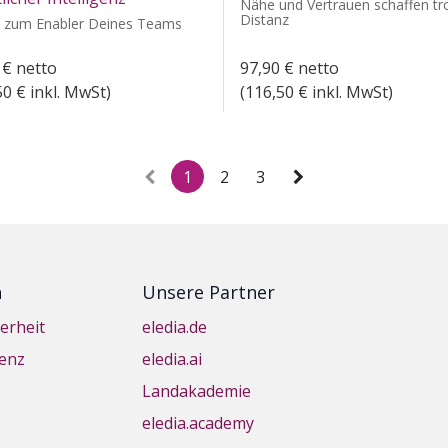
Nähe und Vertrauen schaffen tr
Distanz
 zum Enabler Deines Teams
€
netto
97,90
€
netto
50
€ inkl. MwSt)
(
116,50
€ inkl. MwSt)
1
2
3
n
Unsere Partner
erheit
eledia.de
genz
eledia.ai
Landakademie
eledia.academy