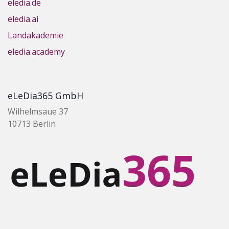
eledia.de
eledia.ai
Landakademie
eledia.academy
eLeDia365 GmbH
Wilhelmsaue 37
10713 Berlin