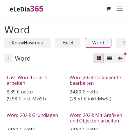
Zum Inhalt springen
Word
KnowHow neu
Excel
Word
On
ak
Word
Lass Word für dich
Word 2024: Dokumente
arbeiten
bearbeiten
8,39
€
netto
24,80
€
netto
(
9,98
€ inkl. MwSt)
(
29,51
€ inkl. MwSt)
Word 2024: Grundlagen
Word 2024: Mit Grafiken
und Objekten arbeiten
24,80
€
netto
24,80
€
netto