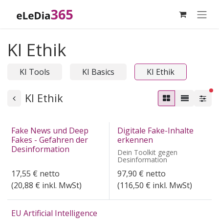
Zum Inhalt springen
KI Ethik
KI Tools
KI Basics
KI Ethik
ak
KI Ethik
Fake News und Deep
Digitale Fake-Inhalte
Fakes - Gefahren der
erkennen
Desinformation
Dein Toolkit gegen
Desinformation
17,55
€
netto
97,90
€
netto
(
20,88
€ inkl. MwSt)
(
116,50
€ inkl. MwSt)
EU Artificial Intelligence