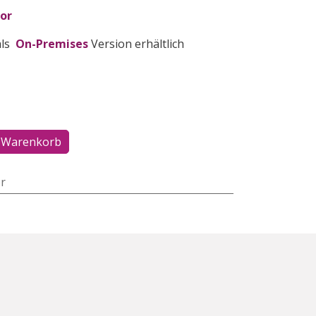
or
als
On-Premises
Version erhältlich
 Warenkorb
r