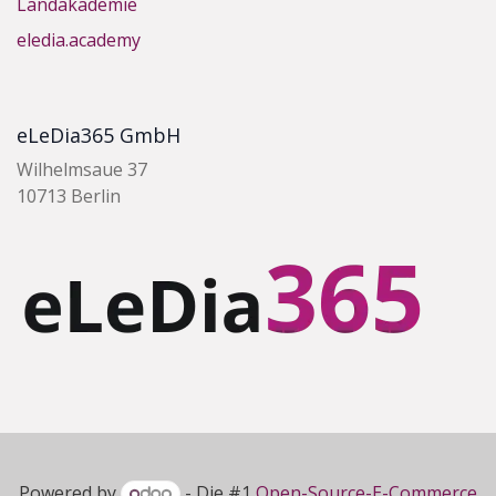
Landakademie
eledia.academy
eLeDia365 GmbH
Wilhelmsaue 37
10713 Berlin
Powered by
- Die #1
Open-Source-E-Commerce