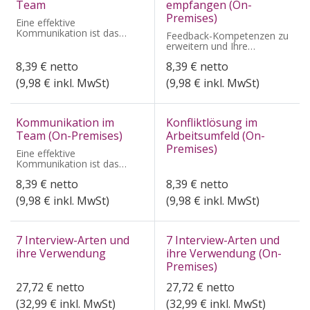
Team
empfangen (On-
Premises)
Eine effektive
Kommunikation ist das
Feedback-Kompetenzen zu
Rückgrat jedes
erweitern und Ihre
erfolgreichen Teams.
berufliche Effektivität zu
8,39
€
netto
8,39
€
netto
steigern
(
9,98
€ inkl. MwSt)
(
9,98
€ inkl. MwSt)
Kommunikation im
Konfliktlösung im
Team (On-Premises)
Arbeitsumfeld (On-
Premises)
Eine effektive
Kommunikation ist das
Rückgrat jedes
8,39
€
netto
8,39
€
netto
erfolgreichen Teams.
(
9,98
€ inkl. MwSt)
(
9,98
€ inkl. MwSt)
7 Interview-Arten und
7 Interview-Arten und
ihre Verwendung
ihre Verwendung (On-
Premises)
27,72
€
netto
27,72
€
netto
(
32,99
€ inkl. MwSt)
(
32,99
€ inkl. MwSt)