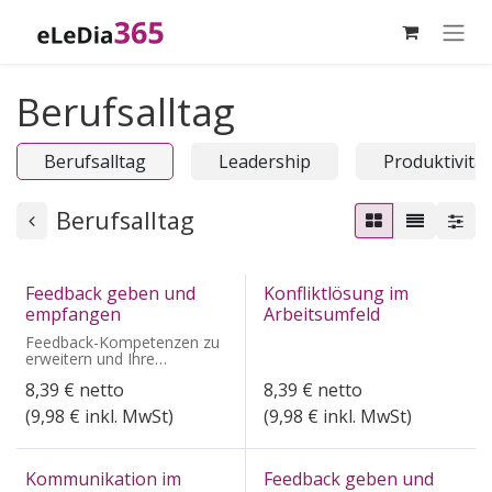
Zum Inhalt springen
Berufsalltag
Berufsalltag
Leadership
Produktivität
Berufsalltag
Feedback geben und
Konfliktlösung im
empfangen
Arbeitsumfeld
Feedback-Kompetenzen zu
erweitern und Ihre
berufliche Effektivität zu
8,39
€
netto
8,39
€
netto
steigern
(
9,98
€ inkl. MwSt)
(
9,98
€ inkl. MwSt)
Kommunikation im
Feedback geben und