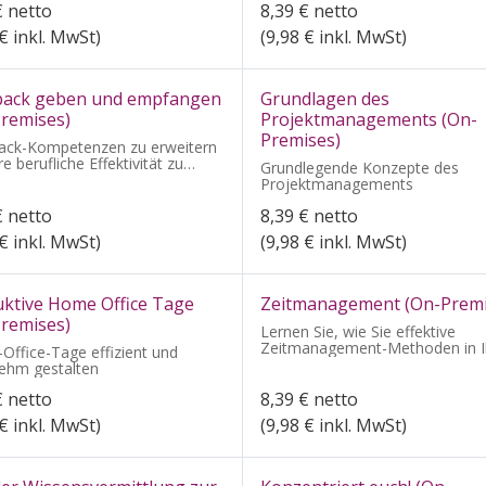
€
netto
8,39
€
netto
€ inkl. MwSt)
(
9,98
€ inkl. MwSt)
back geben und empfangen
Grundlagen des
remises)
Projektmanagements (On-
Premises)
ack-Kompetenzen zu erweitern
re berufliche Effektivität zu
Grundlegende Konzepte des
rn
Projektmanagements
€
netto
8,39
€
netto
€ inkl. MwSt)
(
9,98
€ inkl. MwSt)
ktive Home Office Tage
Zeitmanagement (On-Premi
remises)
Lernen Sie, wie Sie effektive
Zeitmanagement-Methoden in I
ffice-Tage effizient und
Arbeitsalltag integrieren.
ehm gestalten
€
netto
8,39
€
netto
€ inkl. MwSt)
(
9,98
€ inkl. MwSt)