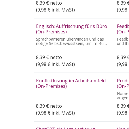
8,39
€
netto
8,39
(
9,98
€ inkl. MwSt)
(
9,98
Englisch: Auffrischung für's Büro
Feed
(On-Premises)
(On-P
Sprachbarrieren überwinden und das
Feedb
nötige Selbstbewusstsein, um im Büro
und Ih
sicher und souverän auf Englisch zu
steige
kommunizieren.
8,39
€
netto
8,39
(
9,98
€ inkl. MwSt)
(
9,98
Konfliktlösung im Arbeitsumfeld
Produ
(On-Premises)
(On-P
Home-O
angen
8,39
€
netto
8,39
(
9,98
€ inkl. MwSt)
(
9,98