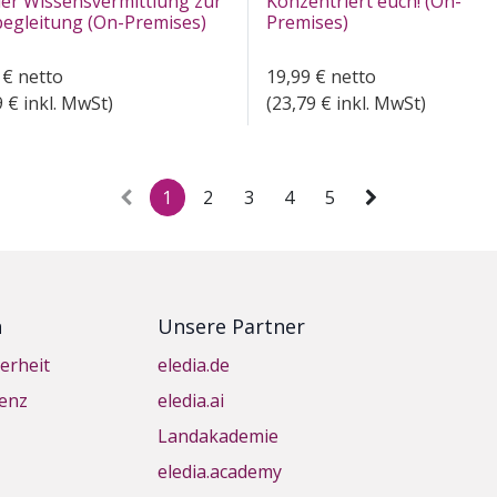
er Wissensvermittlung zur
Konzentriert euch! (On-
egleitung (On-Premises)
Premises)
€
netto
19,99
€
netto
9
€ inkl. MwSt)
(
23,79
€ inkl. MwSt)
1
2
3
4
5
n
Unsere Partner
erheit
eledia.de
genz
eledia.ai
Landakademie
eledia.academy