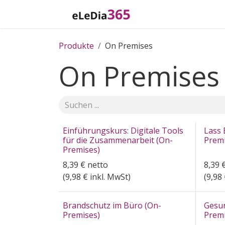
Zum Inhalt springen
Home
Katalog
Produkte
On Premises
On Premises
Einführungskurs: Digitale Tools
Lass 
für die Zusammenarbeit (On-
Premi
Premises)
8,39
€
netto
8,39
(
9,98
€ inkl. MwSt)
(
9,98
Brandschutz im Büro (On-
Gesun
Premises)
Premi