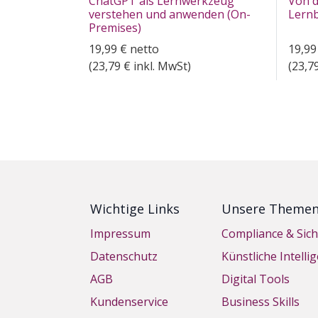
ChatGPT als Lernwerkzeug
Von d
verstehen und anwenden (On-
Lernb
Premises)
19,99
€
netto
19,99
(
23,79
€ inkl. MwSt)
(
23,7
Wichtige Links
Unsere Theme
Impressum
Compliance & Sich
Datenschutz
Künstliche Intelli
AGB
Digital Tools
Kundenservice
Business Skills