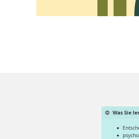
Was Sie l
Entsch
psycho