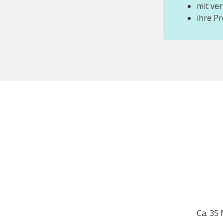
mit ve
ihre P
Ca. 35