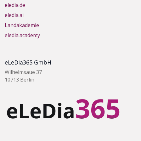
eledia.de
eledia.ai
Landakademie
eledia.academy
eLeDia365 GmbH
Wilhelmsaue 37
10713 Berlin