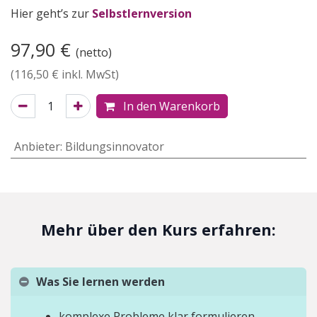
Hier geht’s zur
Selbstlernversion
97,90
€
(netto)
(
116,50
€ inkl. MwSt)
In den Warenkorb
Anbieter
:
Bildungsinnovator
Mehr über den Kurs erfahren:
Was Sie lernen werden
komplexe Probleme klar formulieren.