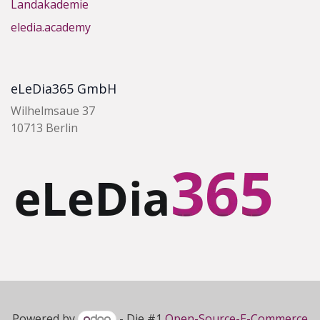
Landakademie
eledia.academy
eLeDia365 GmbH
Wilhelmsaue 37
10713 Berlin
Powered by
- Die #1
Open-Source-E-Commerce