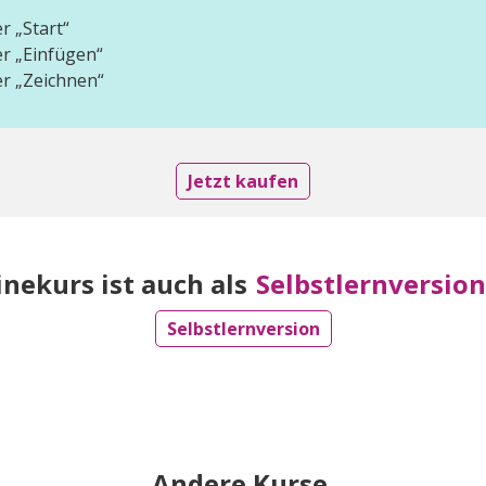
r „Start“
er „Einfügen“
er „Zeichnen“
Jetzt kaufen
inekurs ist auch als
Selbstlernversion
Selbstlernversion
Andere Kurse