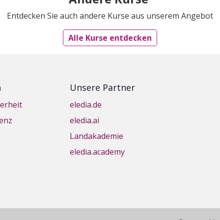
Entdecken Sie auch andere Kurse aus unserem Angebot
Alle Kurse entdecken
n
Unsere Partner
erheit
eledia.de
genz
eledia.ai
Landakademie
eledia.academy