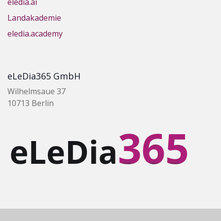
eledia.ai
Landakademie
eledia.academy
eLeDia365 GmbH
Wilhelmsaue 37
10713 Berlin