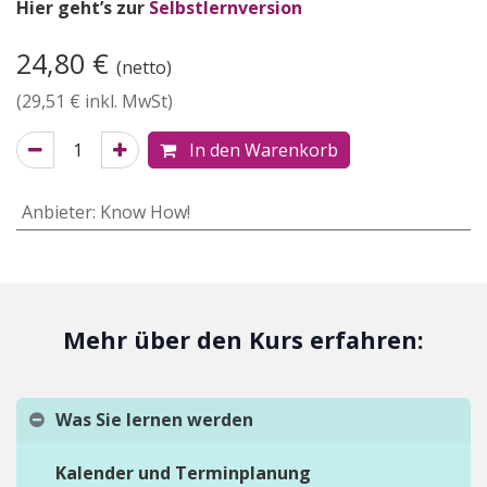
Hier geht’s zur
Selbstlernversion
24,80
€
(netto)
(
29,51
€ inkl. MwSt)
In den Warenkorb
Anbieter
:
Know How!
Mehr über den Kurs erfahren:
Was Sie lernen werden
Kalender und Terminplanung