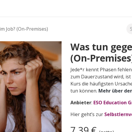
FAQ's
im Job? (On-Premises)
Was tun gege
(On-Premises
Jede*r kennt Phasen fehlen
zum Dauerzustand wird, ist 
Kurs die häufigsten Ursach
tun können.
Mehr über den
Anbieter
:
ESO Education 
Hier geht’s zur
Selbstlernv
7,39
€