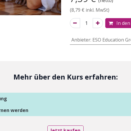
(netto)
(
8,79
€ inkl. MwSt)
In den
Anbieter
:
ESO Education G
Mehr über den Kurs erfahren:
ung
ernen werden
Jetzt kaufen