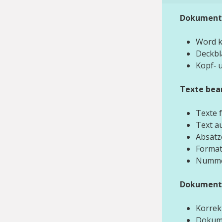
Dokument 
Word k
Deckbla
Kopf‑ 
Texte bea
Texte 
Text a
Absätz
Format
Nummer
Dokument 
Korrek
Dokum