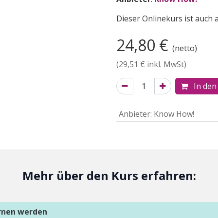
Dieser Onlinekurs ist auch a
24,80
€
(netto)
(
29,51
€ inkl. MwSt)
In den
Anbieter
:
Know How!
Mehr über den Kurs erfahren:
ernen werden